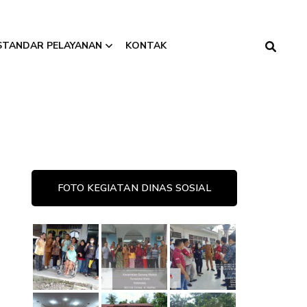
STANDAR PELAYANAN
KONTAK
Penerbitan Surat
Rekomendasi
Rehabilitasi Korban
NAPZA
FOTO KEGIATAN DINAS SOSIAL
Penerbitan Surat
Tanda Pendaftaran
Panti
Pengadopsian Anak