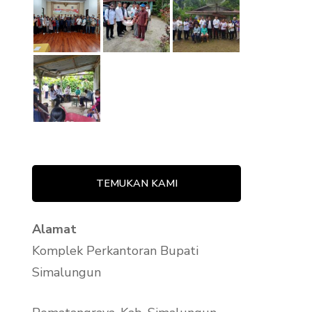
Rujukan Lansia ke
Panti Sosial
Rekomendasi KIP
Kuliah Merdeka
Rekomendasi
Reaktivasi PBI JKN
Konsultasi Program
TEMUKAN KAMI
Keluarga Harapan
(PKH)
Alamat
Komplek Perkantoran Bupati
Simalungun